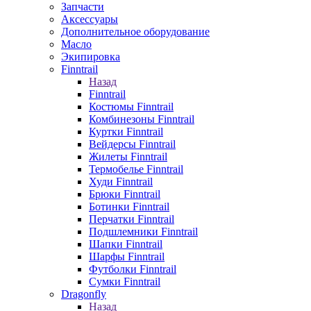
Запчасти
Аксессуары
Дополнительное оборудование
Масло
Экипировка
Finntrail
Назад
Finntrail
Костюмы Finntrail
Комбинезоны Finntrail
Куртки Finntrail
Вейдерсы Finntrail
Жилеты Finntrail
Термобелье Finntrail
Худи Finntrail
Брюки Finntrail
Ботинки Finntrail
Перчатки Finntrail
Подшлемники Finntrail
Шапки Finntrail
Шарфы Finntrail
Футболки Finntrail
Сумки Finntrail
Dragonfly
Назад