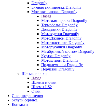
Dragonfly
Зимняя экипировка Dragonfly
Мотоэкипировка Dragonfly
Назад
Мотоэкипировка Dragonfly
Термобелье Dragonfly
Дождевики Dragonfly
Мотокуртки Dragonfly
МотоДжинсы Dragonfly
Мототолстовки Dragonfly
Моторубашки Dragonfly
Мембранный костюм Dragonfly
Куртки Dragonfly
Мотоштаны Dragonfly
Подшлемники Dragonfly
Перчатки Dragonfly
Шлемы и очки
Назад
Шлемы и очки
Шлемы LS2
Очки
Спецпредложения
Услуги сервиса
Контакты