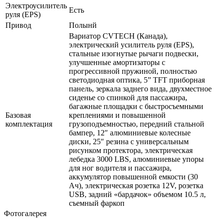
Электроусилитель
Есть
руля (EPS)
Привод
Полынй
Вариатор CVTECH (Канада),
электрический усилитель руля (EPS),
стальные изогнутые рычаги подвески,
улучшенные амортизаторы с
прогрессивной пружиной, полностью
светодиодная оптика, 5” TFT приборная
панель, зеркала заднего вида, двухместное
сиденье со спинкой для пассажира,
багажные площадки с быстросъемными
Базовая
креплениями и повышенной
комплектация
грузоподъемностью, передний стальной
бампер, 12″ алюминиевые колесные
диски, 25″ резина с универсальным
рисунком протектора, электрическая
лебедка 3000 LBS, алюминиевые упоры
для ног водителя и пассажира,
аккумулятор повышенной емкости (30
Ач), электрическая розетка 12V, розетка
USB, задний «бардачок» объемом 10.5 л,
съемный фаркоп
Фотогалерея