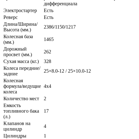
дифференциала
Электростартер
Есть
Реверс
Есть
Длина/Ширина/
2386/1150/1217
Высота (мм.)
Колесная база
1465
(мм.)
Дорожный
262
просвет (мм.)
Сухая масса (кг.)
328
Колеса передние/
25×8.0-12 / 25×10.0-12
задние
Колесная
формула/ведущие
4х4
колеса
Количество мест
2
Емкость
топливного бака
17
(л.)
Клапанов на
4
цилиндр
Цилиндры
1