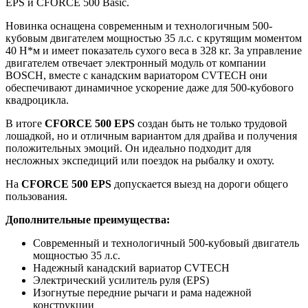
EPS и CFORCE 500 Basic.
Новинка оснащена современным и технологичным 500-
кубовым двигателем мощностью 35 л.с. с крутящим моментом
40 H*м и имеет показатель сухого веса в 328 кг. За управление
двигателем отвечает электронный модуль от компании
BOSCH, вместе с канадским вариатором CVTECH они
обеспечивают динамичное ускорение даже для 500-кубового
квадроцикла.
В итоге
CFORCE 500 EPS
создан быть не только трудовой
лошадкой, но и отличным вариантом для драйва и получения
положительных эмоций. Он идеально подходит для
несложных экспедиций или поездок на рыбалку и охоту.
На
CFORCE 500 EPS
допускается выезд на дороги общего
пользования.
Дополнительные преимущества:
Современный и технологичный 500-кубовый двигатель
мощностью 35 л.с.
Надежный канадский вариатор CVTECH
Электрический усилитель руля (EPS)
Изогнутые передние рычаги и рама надежной
конструкции