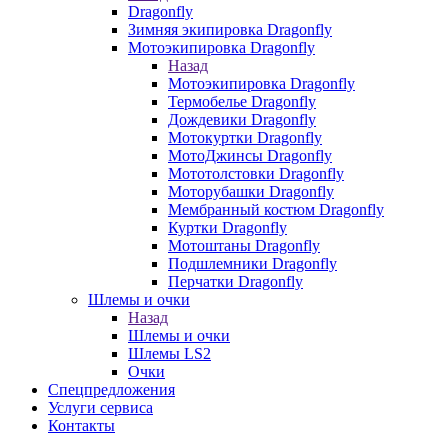
Dragonfly
Зимняя экипировка Dragonfly
Мотоэкипировка Dragonfly
Назад
Мотоэкипировка Dragonfly
Термобелье Dragonfly
Дождевики Dragonfly
Мотокуртки Dragonfly
МотоДжинсы Dragonfly
Мототолстовки Dragonfly
Моторубашки Dragonfly
Мембранный костюм Dragonfly
Куртки Dragonfly
Мотоштаны Dragonfly
Подшлемники Dragonfly
Перчатки Dragonfly
Шлемы и очки
Назад
Шлемы и очки
Шлемы LS2
Очки
Спецпредложения
Услуги сервиса
Контакты