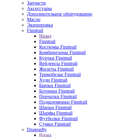
Запчасти
Аксессуары
Дополнительное оборудование
Масло
Экипировка
Finntrail
Назад
Finntrail
Костюмы Finntrail
Комбинезоны Finntrail
Куртки Finntrail
Вейдерсы Finntrail
Жилеты Finntrail
Термобелье Finntrail
Худи Finntrail
Брюки Finntrail
Ботинки Finntrail
Перчатки Finntrail
Подшлемники Finntrail
Шапки Finntrail
Шарфы Finntrail
Футболки Finntrail
Сумки Finntrail
Dragonfly
Назад