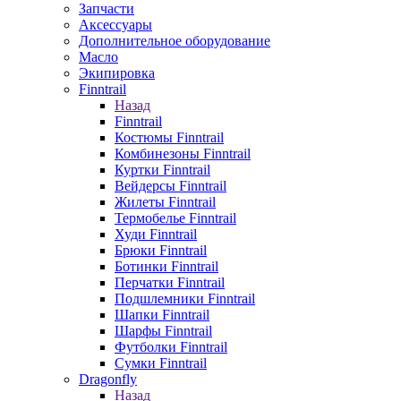
Запчасти
Аксессуары
Дополнительное оборудование
Масло
Экипировка
Finntrail
Назад
Finntrail
Костюмы Finntrail
Комбинезоны Finntrail
Куртки Finntrail
Вейдерсы Finntrail
Жилеты Finntrail
Термобелье Finntrail
Худи Finntrail
Брюки Finntrail
Ботинки Finntrail
Перчатки Finntrail
Подшлемники Finntrail
Шапки Finntrail
Шарфы Finntrail
Футболки Finntrail
Сумки Finntrail
Dragonfly
Назад