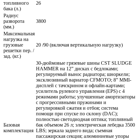
топливного
26
бака (л.)
Радиус
разворота
3800
(мм.)
Максимальная
нагрузка на
грузовые
20 /90 (включая вертикальную нагрузку)
решетки пер. /
зад. (кг.)
30-дюймовые грязевые шины CST SLUDGE
HAMMER на 12” дисках с бедлоками;
регулируемый вынос радиатора; шноркели;
эксклюзивный вариатор CFMOTO; 8” MMI-
дисплей с тачcкрином и офлайн-картами;
усилитель рулевого управления (EPS) с 4
режимами работы; улучшенные амортизаторы
с прогрессивными пружинами и
регулировкой сжатия и отбоя; система
помощи при спуске по склону (DAC);
полностью светодиодная оптика; топливный
Базовая
бак объемом 26 л; электрическая лебедка 3500
комплектация
LBS; зеркала заднего вида; съемная
пассажирская секция; алюминиевые упоры