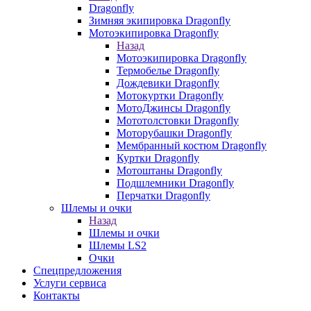
Dragonfly
Зимняя экипировка Dragonfly
Мотоэкипировка Dragonfly
Назад
Мотоэкипировка Dragonfly
Термобелье Dragonfly
Дождевики Dragonfly
Мотокуртки Dragonfly
МотоДжинсы Dragonfly
Мототолстовки Dragonfly
Моторубашки Dragonfly
Мембранный костюм Dragonfly
Куртки Dragonfly
Мотоштаны Dragonfly
Подшлемники Dragonfly
Перчатки Dragonfly
Шлемы и очки
Назад
Шлемы и очки
Шлемы LS2
Очки
Спецпредложения
Услуги сервиса
Контакты