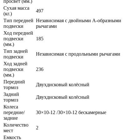
просвет (мм.)
Сухая масса
497
(кг.)
Тип передней
Независимая с двойными А-образными
подвески
рычагами
Ход передней
подвески
185
(мм.)
Тип задней
Независимая с продольными рычагами
подвески
Ход задней
подвески
236
(мм.)
Передний
Двухдисковый колёсный
тормоз
Задний
Двухдисковый колёсный
тормоз
Колеса
передние/
30×10-12 /30×10-12 бескамерные
задние
Количество
2
мест
Емкость