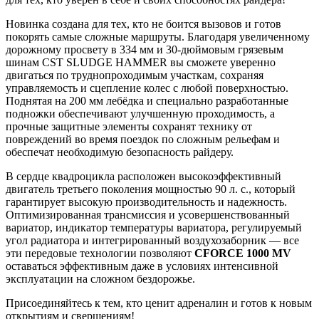
Новинка создана для тех, кто не боится вызовов и готов
покорять самые сложные маршруты. Благодаря увеличенному
дорожному просвету в 334 мм и 30-дюймовым грязевым
шинам CST SLUDGE HAMMER вы сможете уверенно
двигаться по труднопроходимым участкам, сохраняя
управляемость и сцепление колес с любой поверхностью.
Поднятая на 200 мм лебёдка и специально разработанные
подножки обеспечивают улучшенную проходимость, а
прочные защитные элементы сохранят технику от
повреждений во время поездок по сложным рельефам и
обеспечат необходимую безопасность райдеру.
В сердце квадроцикла расположен высокоэффективный
двигатель третьего поколения мощностью 90 л. с., который
гарантирует высокую производительность и надежность.
Оптимизированная трансмиссия и усовершенствованный
вариатор, индикатор температуры вариатора, регулируемый
угол радиатора и интегрированный воздухозаборник — все
эти передовые технологии позволяют
CFORCE 1000 MV
оставаться эффективным даже в условиях интенсивной
эксплуатации на сложном бездорожье.
Присоединяйтесь к тем, кто ценит адреналин и готов к новым
открытиям и свершениям!