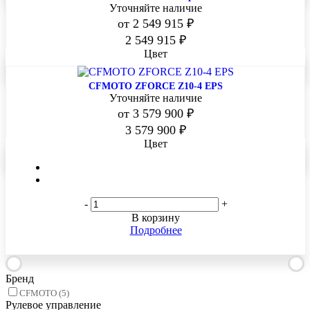
Уточняйте наличие
от
2 549 915 ₽
-
+
В корзину
2 549 915
₽
Подробнее
Цвет
CFMOTO ZFORCE Z10-4 EPS
Уточняйте наличие
от
3 579 900 ₽
-
+
В корзину
3 579 900
₽
Подробнее
Цвет
Фильтр по параметрам
Розничная цена
-
+
В корзину
Подробнее
Бренд
CFMOTO (
5
)
Рулевое управление