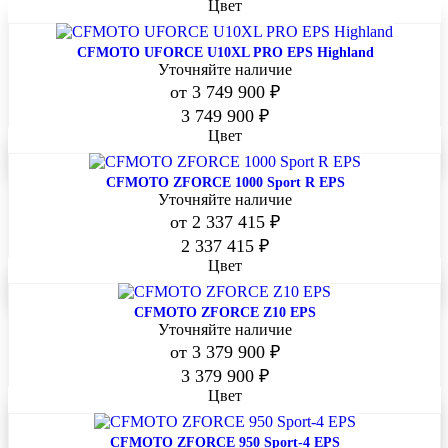
Цвет
CFMOTO UFORCE U10XL PRO EPS Highland
Уточняйте наличие
от
3 749 900 ₽
-
+
В корзину
3 749 900
₽
Подробнее
Цвет
CFMOTO ZFORCE 1000 Sport R EPS
Уточняйте наличие
от
2 337 415 ₽
-
+
В корзину
2 337 415
₽
Подробнее
Цвет
CFMOTO ZFORCE Z10 EPS
Уточняйте наличие
от
3 379 900 ₽
-
+
3 379 900
₽
В корзину
Цвет
Подробнее
CFMOTO ZFORCE 950 Sport-4 EPS