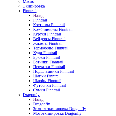
Масло
Экипировка
Finntrail
Назад
Finntrail
Костюмы Finntrail
Комбинезоны Finntrail
Куртки Finntrail
Вейдерсы Finntrail
Жилеты Finntrail
Термобелье Finntrail
Худи Finntrail
Брюки Finntrail
Ботинки Finntrail
Перчатки Finntrail
Подшлемники Finntrail
Шапки Finntrail
Шарфы Finntrail
Футболки Finntrail
Сумки Finntrail
Dragonfly
Назад
Dragonfly
Зимняя экипировка Dragonfly
Мотоэкипировка Dragonfly