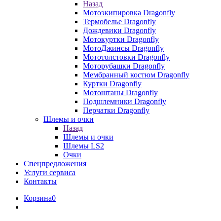
Назад
Мотоэкипировка Dragonfly
Термобелье Dragonfly
Дождевики Dragonfly
Мотокуртки Dragonfly
МотоДжинсы Dragonfly
Мототолстовки Dragonfly
Моторубашки Dragonfly
Мембранный костюм Dragonfly
Куртки Dragonfly
Мотоштаны Dragonfly
Подшлемники Dragonfly
Перчатки Dragonfly
Шлемы и очки
Назад
Шлемы и очки
Шлемы LS2
Очки
Спецпредложения
Услуги сервиса
Контакты
Корзина
0