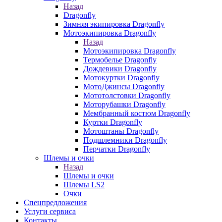
Назад
Dragonfly
Зимняя экипировка Dragonfly
Мотоэкипировка Dragonfly
Назад
Мотоэкипировка Dragonfly
Термобелье Dragonfly
Дождевики Dragonfly
Мотокуртки Dragonfly
МотоДжинсы Dragonfly
Мототолстовки Dragonfly
Моторубашки Dragonfly
Мембранный костюм Dragonfly
Куртки Dragonfly
Мотоштаны Dragonfly
Подшлемники Dragonfly
Перчатки Dragonfly
Шлемы и очки
Назад
Шлемы и очки
Шлемы LS2
Очки
Спецпредложения
Услуги сервиса
Контакты