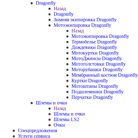
Dragonfly
Назад
Dragonfly
Зимняя экипировка Dragonfly
Мотоэкипировка Dragonfly
Назад
Мотоэкипировка Dragonfly
Термобелье Dragonfly
Дождевики Dragonfly
Мотокуртки Dragonfly
МотоДжинсы Dragonfly
Мототолстовки Dragonfly
Моторубашки Dragonfly
Мембранный костюм Dragonfly
Куртки Dragonfly
Мотоштаны Dragonfly
Подшлемники Dragonfly
Перчатки Dragonfly
Шлемы и очки
Назад
Шлемы и очки
Шлемы LS2
Очки
Спецпредложения
Услуги сервиса