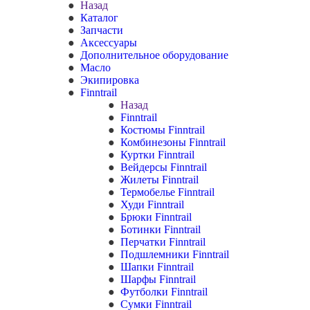
Назад
Каталог
Запчасти
Аксессуары
Дополнительное оборудование
Масло
Экипировка
Finntrail
Назад
Finntrail
Костюмы Finntrail
Комбинезоны Finntrail
Куртки Finntrail
Вейдерсы Finntrail
Жилеты Finntrail
Термобелье Finntrail
Худи Finntrail
Брюки Finntrail
Ботинки Finntrail
Перчатки Finntrail
Подшлемники Finntrail
Шапки Finntrail
Шарфы Finntrail
Футболки Finntrail
Сумки Finntrail