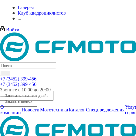
Галерея
Клуб квадроциклистов
...
Войти
+7 (3452) 399-456
+7 (3452) 399-456
Звоните с 10:00 до 20:00
Записаться на тест драйв
Заказать звонок
О
Услу
Новости
Мототехника
Каталог
Спецпредложения
компании
серв