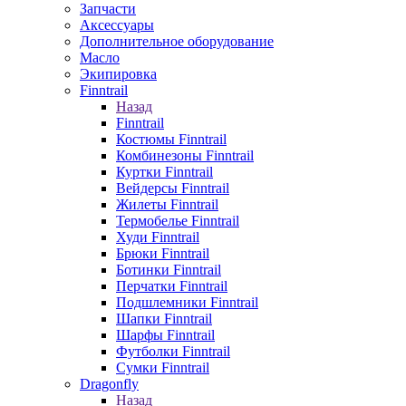
Запчасти
Аксессуары
Дополнительное оборудование
Масло
Экипировка
Finntrail
Назад
Finntrail
Костюмы Finntrail
Комбинезоны Finntrail
Куртки Finntrail
Вейдерсы Finntrail
Жилеты Finntrail
Термобелье Finntrail
Худи Finntrail
Брюки Finntrail
Ботинки Finntrail
Перчатки Finntrail
Подшлемники Finntrail
Шапки Finntrail
Шарфы Finntrail
Футболки Finntrail
Сумки Finntrail
Dragonfly
Назад