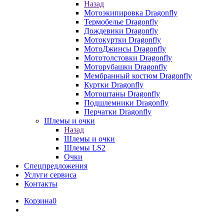
Назад
Мотоэкипировка Dragonfly
Термобелье Dragonfly
Дождевики Dragonfly
Мотокуртки Dragonfly
МотоДжинсы Dragonfly
Мототолстовки Dragonfly
Моторубашки Dragonfly
Мембранный костюм Dragonfly
Куртки Dragonfly
Мотоштаны Dragonfly
Подшлемники Dragonfly
Перчатки Dragonfly
Шлемы и очки
Назад
Шлемы и очки
Шлемы LS2
Очки
Спецпредложения
Услуги сервиса
Контакты
Корзина
0