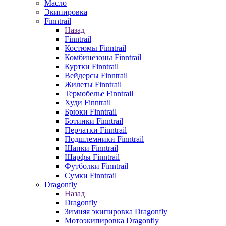
Масло
Экипировка
Finntrail
Назад
Finntrail
Костюмы Finntrail
Комбинезоны Finntrail
Куртки Finntrail
Вейдерсы Finntrail
Жилеты Finntrail
Термобелье Finntrail
Худи Finntrail
Брюки Finntrail
Ботинки Finntrail
Перчатки Finntrail
Подшлемники Finntrail
Шапки Finntrail
Шарфы Finntrail
Футболки Finntrail
Сумки Finntrail
Dragonfly
Назад
Dragonfly
Зимняя экипировка Dragonfly
Мотоэкипировка Dragonfly