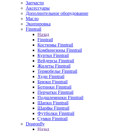
Запчасти
Аксессуары
Дополнительное оборудование
Масло
Экипировка
Finntrail
Назад
Finntrail
Костюмы Finntrail
Комбинезоны Finntrail
Куртки Finntrail
Вейдерсы Finntrail
Жилеты Finntrail
Термобелье Finntrail
Худи Finntrail
Брюки Finntrail
Ботинки Finntrail
Перчатки Finntrail
Подшлемники Finntrail
Шапки Finntrail
Шарфы Finntrail
Футболки Finntrail
Сумки Finntrail
Dragonfly
Назад