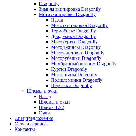
Dragonfly
Зимняя экипировка Dragonfly
Мотоэкипировка Dragonfly
Назад
Мотоэкипировка Dragonfly
Термобелье Dragonfly
Дождевики Dragonfly
Мотокуртки Dragonfly
МотоДжинсы Dragonfly
Мототолстовки Dragonfly
Моторубашки Dragonfly
Мембранный костюм Dragonfly
Куртки Dragonfly
Мотоштаны Dragonfly
Подшлемники Dragonfly
Перчатки Dragonfly
Шлемы и очки
Назад
Шлемы и очки
Шлемы LS2
Очки
Спецпредложения
Услуги сервиса
Контакты