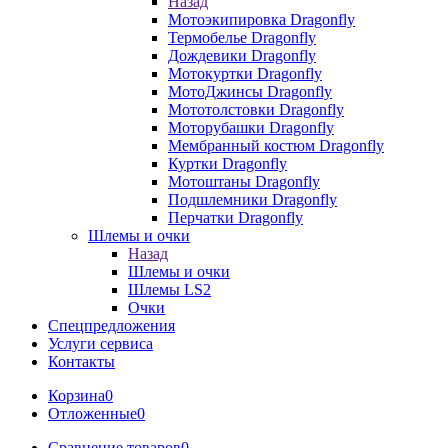
Назад
Мотоэкипировка Dragonfly
Термобелье Dragonfly
Дождевики Dragonfly
Мотокуртки Dragonfly
МотоДжинсы Dragonfly
Мототолстовки Dragonfly
Моторубашки Dragonfly
Мембранный костюм Dragonfly
Куртки Dragonfly
Мотоштаны Dragonfly
Подшлемники Dragonfly
Перчатки Dragonfly
Шлемы и очки
Назад
Шлемы и очки
Шлемы LS2
Очки
Спецпредложения
Услуги сервиса
Контакты
Корзина
0
Отложенные
0
Сравнение товаров
0