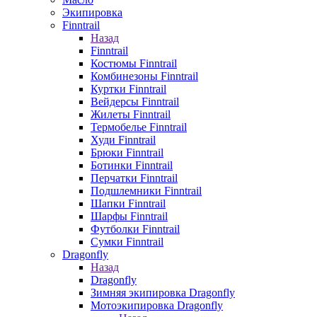
Экипировка
Finntrail
Назад
Finntrail
Костюмы Finntrail
Комбинезоны Finntrail
Куртки Finntrail
Вейдерсы Finntrail
Жилеты Finntrail
Термобелье Finntrail
Худи Finntrail
Брюки Finntrail
Ботинки Finntrail
Перчатки Finntrail
Подшлемники Finntrail
Шапки Finntrail
Шарфы Finntrail
Футболки Finntrail
Сумки Finntrail
Dragonfly
Назад
Dragonfly
Зимняя экипировка Dragonfly
Мотоэкипировка Dragonfly