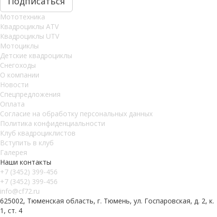
Мототехника
Квадроциклы ATV
Квадроциклы UTV
Мотоциклы
Детские квадроциклы
Снегоходы
О компании
Новости
Спецпредложения
Оплата
Согласие на обработку персональных данных
Политика конфиденциальности
Клуб квадроциклистов
Вступить в клуб
Галерея
Наши контакты
+7 (3452) 399-456
+7 (3452) 399-456
info@cf72.ru
625002, Тюменская область, г. Тюмень, ул. Госпаровская, д. 2, к.
1, ст. 4