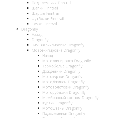
Подшлемники Finntrail
Шапки Finntrail
Шарфы Finntrail
Футболки Finntrail
Сумки Finntrail
Dragonfly
Назад
Dragonfly
Зимняя экипировка Dragonfly
Мотоэкипировка Dragonfly
Назад
Мотоэкипировка Dragonfly
Термобелье Dragonfly
Дождевики Dragonfly
Мотокуртки Dragonfly
МотоДжинсы Dragonfly
Мототолстовки Dragonfly
Моторубашки Dragonfly
Мембранный костюм Dragonfly
Куртки Dragonfly
Мотоштаны Dragonfly
Подшлемники Dragonfly