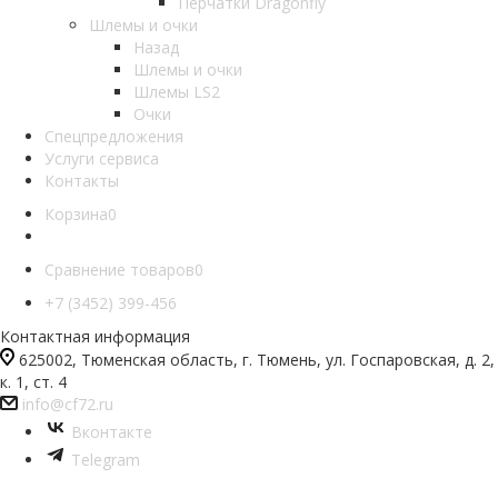
Перчатки Dragonfly
Шлемы и очки
Назад
Шлемы и очки
Шлемы LS2
Очки
Спецпредложения
Услуги сервиса
Контакты
Корзина
0
Сравнение товаров
0
+7 (3452) 399-456
Контактная информация
625002, Тюменская область, г. Тюмень, ул. Госпаровская, д. 2,
к. 1, ст. 4
info@cf72.ru
Вконтакте
Telegram