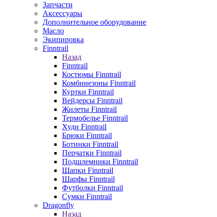
Запчасти
Аксессуары
Дополнительное оборудование
Масло
Экипировка
Finntrail
Назад
Finntrail
Костюмы Finntrail
Комбинезоны Finntrail
Куртки Finntrail
Вейдерсы Finntrail
Жилеты Finntrail
Термобелье Finntrail
Худи Finntrail
Брюки Finntrail
Ботинки Finntrail
Перчатки Finntrail
Подшлемники Finntrail
Шапки Finntrail
Шарфы Finntrail
Футболки Finntrail
Сумки Finntrail
Dragonfly
Назад