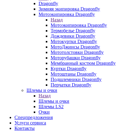
Dragonfly
Зимняя экипировка Dragonfly
Мотоэкипировка Dragonfly
Назад
Мотоэкипировка Dragonfly
Термобелье Dragonfly
Дождевики Dragonfly
Мотокуртки Dragonfly
МотоДжинсы Dragonfly
Мототолстовки Dragonfly
Моторубашки Dragonfly
Мембранный костюм Dragonfly
Куртки Dragonfly
Мотоштаны Dragonfly
Подшлемники Dragonfly
Перчатки Dragonfly
Шлемы и очки
Назад
Шлемы и очки
Шлемы LS2
Очки
Спецпредложения
Услуги сервиса
Контакты