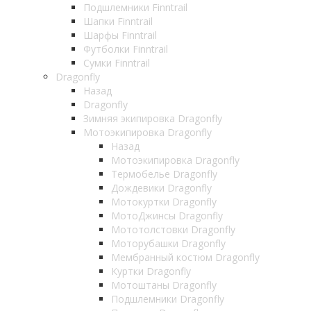
Подшлемники Finntrail
Шапки Finntrail
Шарфы Finntrail
Футболки Finntrail
Сумки Finntrail
Dragonfly
Назад
Dragonfly
Зимняя экипировка Dragonfly
Мотоэкипировка Dragonfly
Назад
Мотоэкипировка Dragonfly
Термобелье Dragonfly
Дождевики Dragonfly
Мотокуртки Dragonfly
МотоДжинсы Dragonfly
Мототолстовки Dragonfly
Моторубашки Dragonfly
Мембранный костюм Dragonfly
Куртки Dragonfly
Мотоштаны Dragonfly
Подшлемники Dragonfly