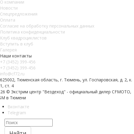
О компании
Новости
Спецпредложения
Оплата
Согласие на обработку персональных данных
Политика конфиденциальности
Клуб квадроциклистов
Вступить в клуб
Галерея
Наши контакты
+7 (3452) 399-456
+7 (3452) 399-456
info@cf72.ru
625002, Тюменская область, г. Тюмень, ул. Госпаровская, д. 2, к.
1, ст. 4
026 © Экстрим центр "Вездеход" - официальный дилер CFMOTO,
SM в Тюмени
Вконтакте
Telegram
Найти