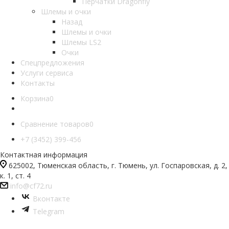
Перчатки Dragonfly
Шлемы и очки
Назад
Шлемы и очки
Шлемы LS2
Очки
Спецпредложения
Услуги сервиса
Контакты
Корзина
0
Сравнение товаров
0
+7 (3452) 399-456
Контактная информация
625002, Тюменская область, г. Тюмень, ул. Госпаровская, д. 2,
к. 1, ст. 4
info@cf72.ru
Вконтакте
Telegram