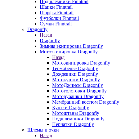
Подшлемники Finntrail
Шапки Finntrail
Шарфы Finntrail
Футболки Finntrail
Сумки Finntrail
Dragonfly
Назад
Dragonfly
Зимняя экипировка Dragonfly
Мотоэкипировка Dragonfly
Назад
Мотоэкипировка Dragonfly
Термобелье Dragonfly
Дождевики Dragonfly
Мотокуртки Dragonfly
МотоДжинсы Dragonfly
Мототолстовки Dragonfly
Моторубашки Dragonfly
Мембранный костюм Dragonfly
Куртки Dragonfly
Мотоштаны Dragonfly
Подшлемники Dragonfly
Перчатки Dragonfly
Шлемы и очки
Назад