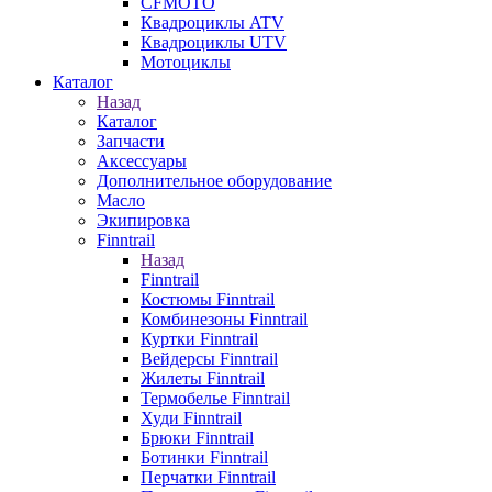
CFMOTO
Квадроциклы ATV
Квадроциклы UTV
Мотоциклы
Каталог
Назад
Каталог
Запчасти
Аксессуары
Дополнительное оборудование
Масло
Экипировка
Finntrail
Назад
Finntrail
Костюмы Finntrail
Комбинезоны Finntrail
Куртки Finntrail
Вейдерсы Finntrail
Жилеты Finntrail
Термобелье Finntrail
Худи Finntrail
Брюки Finntrail
Ботинки Finntrail
Перчатки Finntrail