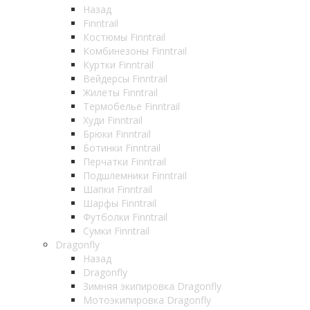
Назад
Finntrail
Костюмы Finntrail
Комбинезоны Finntrail
Куртки Finntrail
Вейдерсы Finntrail
Жилеты Finntrail
Термобелье Finntrail
Худи Finntrail
Брюки Finntrail
Ботинки Finntrail
Перчатки Finntrail
Подшлемники Finntrail
Шапки Finntrail
Шарфы Finntrail
Футболки Finntrail
Сумки Finntrail
Dragonfly
Назад
Dragonfly
Зимняя экипировка Dragonfly
Мотоэкипировка Dragonfly