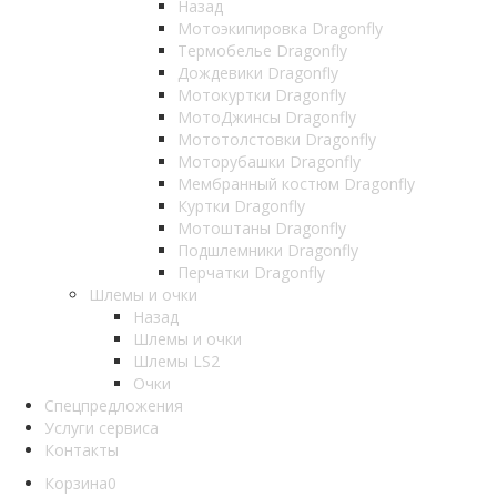
Назад
Мотоэкипировка Dragonfly
Термобелье Dragonfly
Дождевики Dragonfly
Мотокуртки Dragonfly
МотоДжинсы Dragonfly
Мототолстовки Dragonfly
Моторубашки Dragonfly
Мембранный костюм Dragonfly
Куртки Dragonfly
Мотоштаны Dragonfly
Подшлемники Dragonfly
Перчатки Dragonfly
Шлемы и очки
Назад
Шлемы и очки
Шлемы LS2
Очки
Спецпредложения
Услуги сервиса
Контакты
Корзина
0