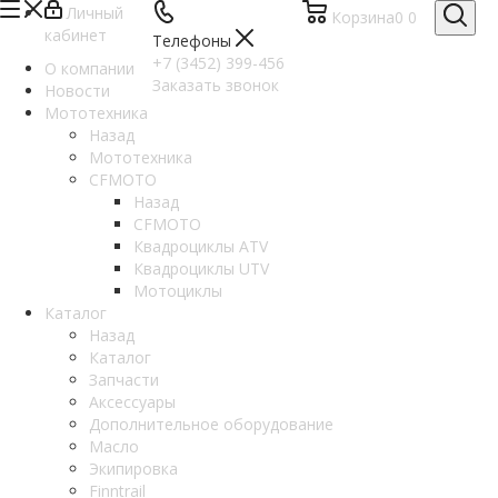
Личный
Корзина
0
0
кабинет
Телефоны
+7 (3452) 399-456
О компании
Заказать звонок
Новости
Мототехника
Назад
Мототехника
CFMOTO
Назад
CFMOTO
Квадроциклы ATV
Квадроциклы UTV
Мотоциклы
Каталог
Назад
Каталог
Запчасти
Аксессуары
Дополнительное оборудование
Масло
Экипировка
Finntrail