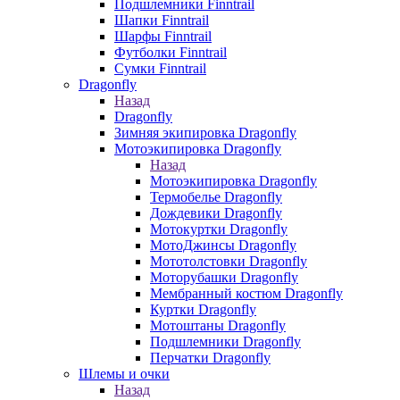
Подшлемники Finntrail
Шапки Finntrail
Шарфы Finntrail
Футболки Finntrail
Сумки Finntrail
Dragonfly
Назад
Dragonfly
Зимняя экипировка Dragonfly
Мотоэкипировка Dragonfly
Назад
Мотоэкипировка Dragonfly
Термобелье Dragonfly
Дождевики Dragonfly
Мотокуртки Dragonfly
МотоДжинсы Dragonfly
Мототолстовки Dragonfly
Моторубашки Dragonfly
Мембранный костюм Dragonfly
Куртки Dragonfly
Мотоштаны Dragonfly
Подшлемники Dragonfly
Перчатки Dragonfly
Шлемы и очки
Назад