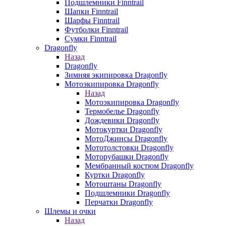
Подшлемники Finntrail
Шапки Finntrail
Шарфы Finntrail
Футболки Finntrail
Сумки Finntrail
Dragonfly
Назад
Dragonfly
Зимняя экипировка Dragonfly
Мотоэкипировка Dragonfly
Назад
Мотоэкипировка Dragonfly
Термобелье Dragonfly
Дождевики Dragonfly
Мотокуртки Dragonfly
МотоДжинсы Dragonfly
Мототолстовки Dragonfly
Моторубашки Dragonfly
Мембранный костюм Dragonfly
Куртки Dragonfly
Мотоштаны Dragonfly
Подшлемники Dragonfly
Перчатки Dragonfly
Шлемы и очки
Назад