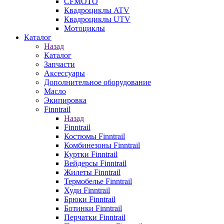
CFMOTO
Квадроциклы ATV
Квадроциклы UTV
Мотоциклы
Каталог
Назад
Каталог
Запчасти
Аксессуары
Дополнительное оборудование
Масло
Экипировка
Finntrail
Назад
Finntrail
Костюмы Finntrail
Комбинезоны Finntrail
Куртки Finntrail
Вейдерсы Finntrail
Жилеты Finntrail
Термобелье Finntrail
Худи Finntrail
Брюки Finntrail
Ботинки Finntrail
Перчатки Finntrail