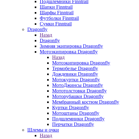
Подшлемники Finntrail
Шапки Finntrail
Шарфы Finntrail
Футболки Finntrail
Сумки Finntrail
Dragonfly
Назад
Dragonfly
Зимняя экипировка Dragonfly
Мотоэкипировка Dragonfly
Назад
Мотоэкипировка Dragonfly
Термобелье Dragonfly
Дождевики Dragonfly
Мотокуртки Dragonfly
МотоДжинсы Dragonfly
Мототолстовки Dragonfly
Моторубашки Dragonfly
Мембранный костюм Dragonfly
Куртки Dragonfly
Мотоштаны Dragonfly
Подшлемники Dragonfly
Перчатки Dragonfly
Шлемы и очки
Назад