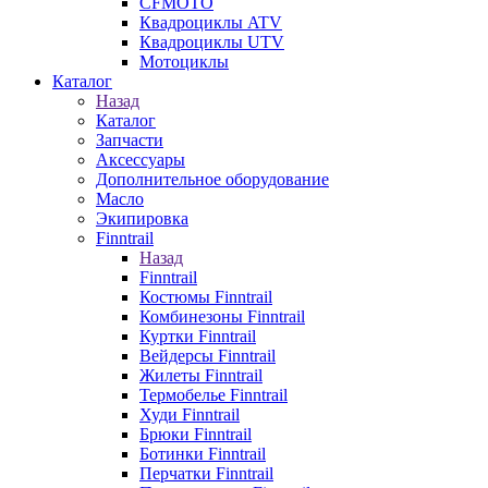
CFMOTO
Квадроциклы ATV
Квадроциклы UTV
Мотоциклы
Каталог
Назад
Каталог
Запчасти
Аксессуары
Дополнительное оборудование
Масло
Экипировка
Finntrail
Назад
Finntrail
Костюмы Finntrail
Комбинезоны Finntrail
Куртки Finntrail
Вейдерсы Finntrail
Жилеты Finntrail
Термобелье Finntrail
Худи Finntrail
Брюки Finntrail
Ботинки Finntrail
Перчатки Finntrail