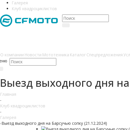
Галерея
Клуб квадроциклистов
О компании
Новости
Мототехника
Каталог
Спецпредложения
Усл
еню
Выезд выходного дня на 
Главная
-
Клуб квадроциклистов
-
Галерея
-
Выезд выходного дня на Барсучью сопку (21.12.2024)