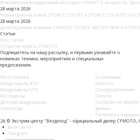
Флагманский вседорожный мотоцикл 1000MT-X: мощность, проход
28 марта 2026
Новые цены на новые ZFORCE Z10 EPS и ZFORCE Z10-4 EPS от 
28 марта 2026
Долгожданные новинки: CFMOTO CFORCE 400 EPS NEW и CFORCE
Статьи
Все статьи
15 причин купить CFMOTO
Подпишитесь на нашу рассылку, и первыми узнавайте о
новинках техники, мероприятиях и специальных
предложениях.
Мототехника
О компании
Квадроциклы ATV
Новости
Квадроциклы UTV
Спецпредложения
Мотоциклы
Оплата
Детские квадроциклы
Согласие на обрабо
Снегоходы
данных
Политика конфиден
026 © Экстрим центр "Вездеход" - официальный дилер CFMOTO,
Вконтакте
Telegram