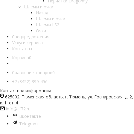
Перчатки Dragonfly
Шлемы и очки
Назад
Шлемы и очки
Шлемы LS2
Очки
Спецпредложения
Услуги сервиса
Контакты
Корзина
0
Сравнение товаров
0
+7 (3452) 399-456
Контактная информация
625002, Тюменская область, г. Тюмень, ул. Госпаровская, д. 2,
к. 1, ст. 4
info@cf72.ru
Вконтакте
Telegram