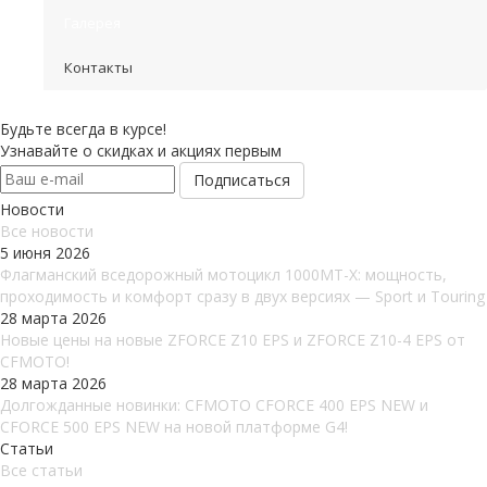
Галерея
Контакты
Будьте всегда в курсе!
Узнавайте о скидках и акциях первым
Новости
Все новости
5 июня 2026
Флагманский вседорожный мотоцикл 1000MT-X: мощность,
проходимость и комфорт сразу в двух версиях — Sport и Touring
28 марта 2026
Новые цены на новые ZFORCE Z10 EPS и ZFORCE Z10-4 EPS от
CFMOTO!
28 марта 2026
Долгожданные новинки: CFMOTO CFORCE 400 EPS NEW и
CFORCE 500 EPS NEW на новой платформе G4!
Статьи
Все статьи