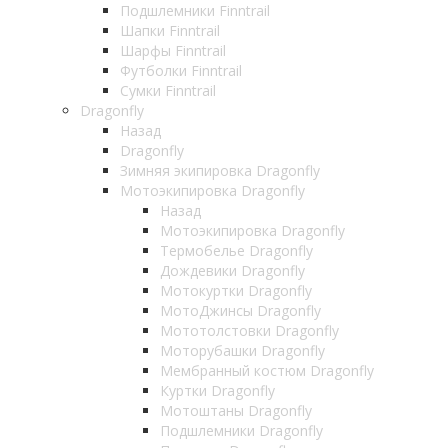
Подшлемники Finntrail
Шапки Finntrail
Шарфы Finntrail
Футболки Finntrail
Сумки Finntrail
Dragonfly
Назад
Dragonfly
Зимняя экипировка Dragonfly
Мотоэкипировка Dragonfly
Назад
Мотоэкипировка Dragonfly
Термобелье Dragonfly
Дождевики Dragonfly
Мотокуртки Dragonfly
МотоДжинсы Dragonfly
Мототолстовки Dragonfly
Моторубашки Dragonfly
Мембранный костюм Dragonfly
Куртки Dragonfly
Мотоштаны Dragonfly
Подшлемники Dragonfly