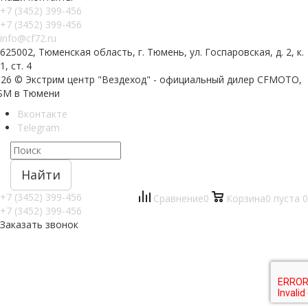
+7 (3452) 399-456
+7 (3452) 399-456
info@cf72.ru
625002, Тюменская область, г. Тюмень, ул. Госпаровская, д. 2, к.
1, ст. 4
026 © Экстрим центр "Вездеход" - официальный дилер CFMOTO,
SM в Тюмени
Вконтакте
Telegram
Найти
+7 (3452) 399-456
Сравнение
0
Корзина
0
пуста
0
+7 (3452) 399-456
Заказать звонок