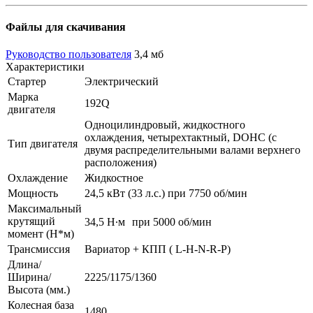
Файлы для скачивания
Руководство пользователя
3,4 мб
Характеристики
Стартер
Электрический
Марка
192Q
двигателя
Одноцилиндровый, жидкостного
охлаждения, четырехтактный, DOHC (с
Тип двигателя
двумя распределительными валами верхнего
расположения)
Охлаждение
Жидкостное
Мощность
24,5 кВт (33 л.с.) при 7750 об/мин
Максимальный
крутящий
34,5 Н∙м при 5000 об/мин
момент (Н*м)
Трансмиссия
Вариатор + КПП ( L-H-N-R-P)
Длина/
Ширина/
2225/1175/1360
Высота (мм.)
Колесная база
1480