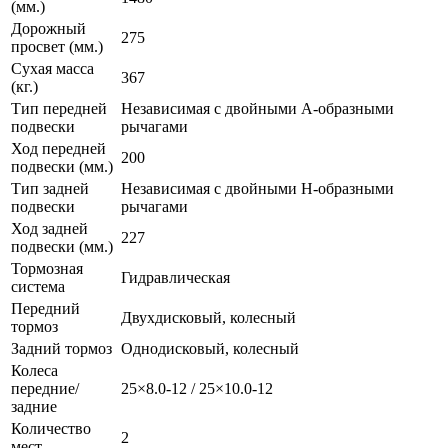
(мм.)
Дорожный
275
просвет (мм.)
Сухая масса
367
(кг.)
Тип передней
Независимая с двойными А-образными
подвески
рычагами
Ход передней
200
подвески (мм.)
Тип задней
Независимая с двойными H-образными
подвески
рычагами
Ход задней
227
подвески (мм.)
Тормозная
Гидравлическая
система
Передний
Двухдисковый, колесный
тормоз
Задний тормоз
Однодисковый, колесный
Колеса
передние/
25×8.0-12 / 25×10.0-12
задние
Количество
2
мест