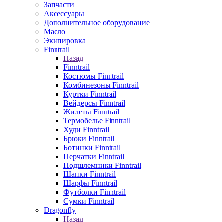
Запчасти
Аксессуары
Дополнительное оборудование
Масло
Экипировка
Finntrail
Назад
Finntrail
Костюмы Finntrail
Комбинезоны Finntrail
Куртки Finntrail
Вейдерсы Finntrail
Жилеты Finntrail
Термобелье Finntrail
Худи Finntrail
Брюки Finntrail
Ботинки Finntrail
Перчатки Finntrail
Подшлемники Finntrail
Шапки Finntrail
Шарфы Finntrail
Футболки Finntrail
Сумки Finntrail
Dragonfly
Назад