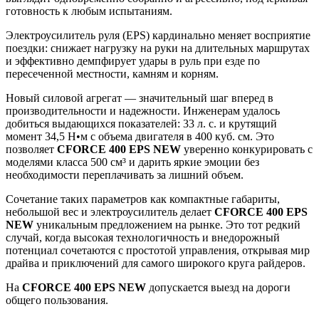
готовность к любым испытаниям.
Электроусилитель руля (EPS) кардинально меняет восприятие
поездки: снижает нагрузку на руки на длительных маршрутах
и эффективно демпфирует удары в руль при езде по
пересеченной местности, камням и корням.
Новый силовой агрегат — значительный шаг вперед в
производительности и надежности. Инженерам удалось
добиться выдающихся показателей: 33 л. с. и крутящий
момент 34,5 Н•м с объема двигателя в 400 куб. см. Это
позволяет
CFORCE 400 EPS NEW
уверенно конкурировать с
моделями класса 500 см³ и дарить яркие эмоции без
необходимости переплачивать за лишний объем.
Сочетание таких параметров как компактные габариты,
небольшой вес и электроусилитель делает
CFORCE 400 EPS
NEW
уникальным предложением на рынке. Это тот редкий
случай, когда высокая технологичность и внедорожный
потенциал сочетаются с простотой управления, открывая мир
драйва и приключений для самого широкого круга райдеров.
На
CFORCE 400 EPS NEW
допускается выезд на дороги
общего пользования.