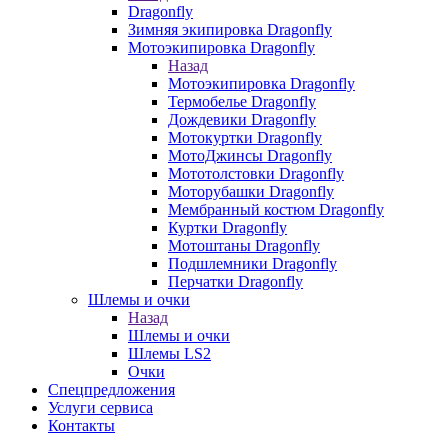
Dragonfly
Зимняя экипировка Dragonfly
Мотоэкипировка Dragonfly
Назад
Мотоэкипировка Dragonfly
Термобелье Dragonfly
Дождевики Dragonfly
Мотокуртки Dragonfly
МотоДжинсы Dragonfly
Мототолстовки Dragonfly
Моторубашки Dragonfly
Мембранный костюм Dragonfly
Куртки Dragonfly
Мотоштаны Dragonfly
Подшлемники Dragonfly
Перчатки Dragonfly
Шлемы и очки
Назад
Шлемы и очки
Шлемы LS2
Очки
Спецпредложения
Услуги сервиса
Контакты