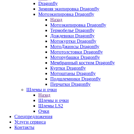
Dragonfly
Зимняя экипировка Dragonfly
Мотоэкипировка Dragonfly
Назад
Мотоэкипировка Dragonfly
Термобелье Dragonfly
Дождевики Dragonfly
Мотокуртки Dragonfly
МотоДжинсы Dragonfly
Мототолстовки Dragonfly
Моторубашки Dragonfly
Мембранный костюм Dragonfly
Куртки Dragonfly
Мотоштаны Dragonfly
Подшлемники Dragonfly
Перчатки Dragonfly
Шлемы и очки
Назад
Шлемы и очки
Шлемы LS2
Очки
Спецпредложения
Услуги сервиса
Контакты