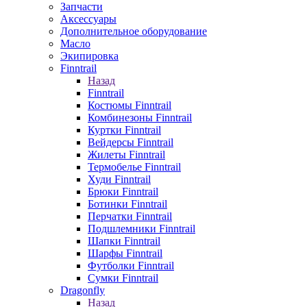
Запчасти
Аксессуары
Дополнительное оборудование
Масло
Экипировка
Finntrail
Назад
Finntrail
Костюмы Finntrail
Комбинезоны Finntrail
Куртки Finntrail
Вейдерсы Finntrail
Жилеты Finntrail
Термобелье Finntrail
Худи Finntrail
Брюки Finntrail
Ботинки Finntrail
Перчатки Finntrail
Подшлемники Finntrail
Шапки Finntrail
Шарфы Finntrail
Футболки Finntrail
Сумки Finntrail
Dragonfly
Назад