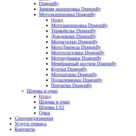
Dragonfly
Зимняя экипировка Dragonfly
Мотоэкипировка Dragonfly
Назад
Мотоэкипировка Dragonfly
Термобелье Dragonfly
Дождевики Dragonfly
Мотокуртки Dragonfly
МотоДжинсы Dragonfly
Мототолстовки Dragonfly
Моторубашки Dragonfly
Мембранный костюм Dragonfly
Куртки Dragonfly
Мотоштаны Dragonfly
Подшлемники Dragonfly
Перчатки Dragonfly
Шлемы и очки
Назад
Шлемы и очки
Шлемы LS2
Очки
Спецпредложения
Услуги сервиса
Контакты