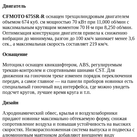
Двигатель
CFMOTO 675SR-R
оснащен трехцилиндровым двигателем
объемом 674 куб. см мощностью 70 кВт при 11,000 об/мин с
максимальным крутящим моментом 70 Н∙м при 8,250 об/мин.
Оптимизация конструкции двигателя привела к снижению
вибрации до минимума, разгон до 100 км/ч занимает менее 3,6
сек., а максимальная скорость составляет 219 км/ч.
Оснащение
Мотоцикл оснащен квикшифтером, ABS, регулируемым
трекшн-контролем и спортивными шинами CST. Для
движения на гоночном треке изменен порядок переключения
передач, а самое главное — на панели приборов новинки есть
специальный гоночный вид интерфейса, где можно увидеть
подсчет кругов, лучшее время круга и т.п.
Дизайн
Аэродинамический обвес, крылья и воздухозаборники
придают новинке максимально обтекаемую форму, снижая
сопротивление воздуха и повышая устойчивость на высоких
скоростях. Низкорасположенная система выпуска и подвеска с
алюминиевым маятником добавляют внешнему виду