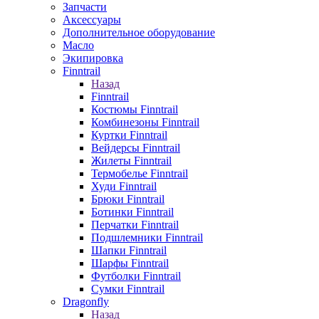
Запчасти
Аксессуары
Дополнительное оборудование
Масло
Экипировка
Finntrail
Назад
Finntrail
Костюмы Finntrail
Комбинезоны Finntrail
Куртки Finntrail
Вейдерсы Finntrail
Жилеты Finntrail
Термобелье Finntrail
Худи Finntrail
Брюки Finntrail
Ботинки Finntrail
Перчатки Finntrail
Подшлемники Finntrail
Шапки Finntrail
Шарфы Finntrail
Футболки Finntrail
Сумки Finntrail
Dragonfly
Назад