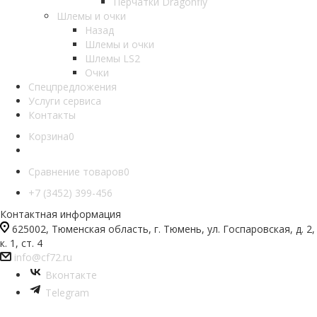
Перчатки Dragonfly
Шлемы и очки
Назад
Шлемы и очки
Шлемы LS2
Очки
Спецпредложения
Услуги сервиса
Контакты
Корзина
0
Сравнение товаров
0
+7 (3452) 399-456
Контактная информация
625002, Тюменская область, г. Тюмень, ул. Госпаровская, д. 2,
к. 1, ст. 4
info@cf72.ru
Вконтакте
Telegram