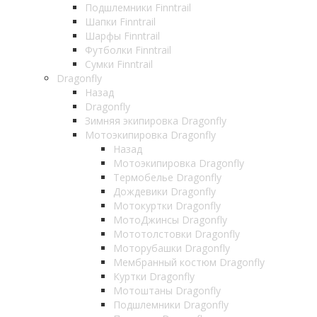
Подшлемники Finntrail
Шапки Finntrail
Шарфы Finntrail
Футболки Finntrail
Сумки Finntrail
Dragonfly
Назад
Dragonfly
Зимняя экипировка Dragonfly
Мотоэкипировка Dragonfly
Назад
Мотоэкипировка Dragonfly
Термобелье Dragonfly
Дождевики Dragonfly
Мотокуртки Dragonfly
МотоДжинсы Dragonfly
Мототолстовки Dragonfly
Моторубашки Dragonfly
Мембранный костюм Dragonfly
Куртки Dragonfly
Мотоштаны Dragonfly
Подшлемники Dragonfly