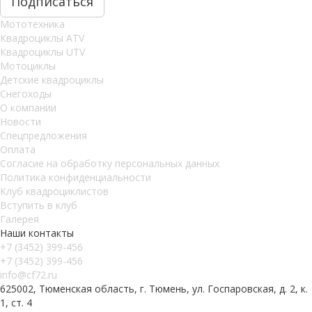
Мототехника
Квадроциклы ATV
Квадроциклы UTV
Мотоциклы
Детские квадроциклы
Снегоходы
О компании
Новости
Спецпредложения
Оплата
Согласие на обработку персональных данных
Политика конфиденциальности
Клуб квадроциклистов
Вступить в клуб
Галерея
Наши контакты
+7 (3452) 399-456
+7 (3452) 399-456
info@cf72.ru
625002, Тюменская область, г. Тюмень, ул. Госпаровская, д. 2, к.
1, ст. 4