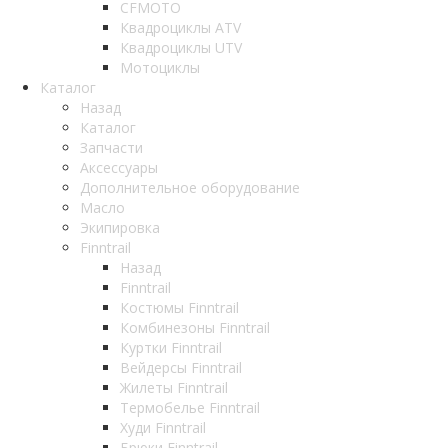
CFMOTO
Квадроциклы ATV
Квадроциклы UTV
Мотоциклы
Каталог
Назад
Каталог
Запчасти
Аксессуары
Дополнительное оборудование
Масло
Экипировка
Finntrail
Назад
Finntrail
Костюмы Finntrail
Комбинезоны Finntrail
Куртки Finntrail
Вейдерсы Finntrail
Жилеты Finntrail
Термобелье Finntrail
Худи Finntrail
Брюки Finntrail