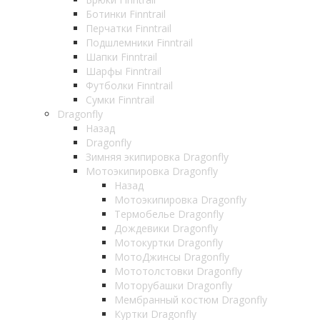
Ботинки Finntrail
Перчатки Finntrail
Подшлемники Finntrail
Шапки Finntrail
Шарфы Finntrail
Футболки Finntrail
Сумки Finntrail
Dragonfly
Назад
Dragonfly
Зимняя экипировка Dragonfly
Мотоэкипировка Dragonfly
Назад
Мотоэкипировка Dragonfly
Термобелье Dragonfly
Дождевики Dragonfly
Мотокуртки Dragonfly
МотоДжинсы Dragonfly
Мототолстовки Dragonfly
Моторубашки Dragonfly
Мембранный костюм Dragonfly
Куртки Dragonfly