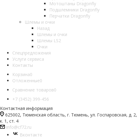
Мотоштаны Dragonfly
Подшлемники Dragonfly
Перчатки Dragonfly
Шлемы и очки
Назад
Шлемы и очки
Шлемы LS2
Очки
Спецпредложения
Услуги сервиса
Контакты
Корзина
0
Отложенные
0
Сравнение товаров
0
+7 (3452) 399-456
Контактная информация
625002, Тюменская область, г. Тюмень, ул. Госпаровская, д. 2,
к. 1, ст. 4
info@cf72.ru
Вконтакте