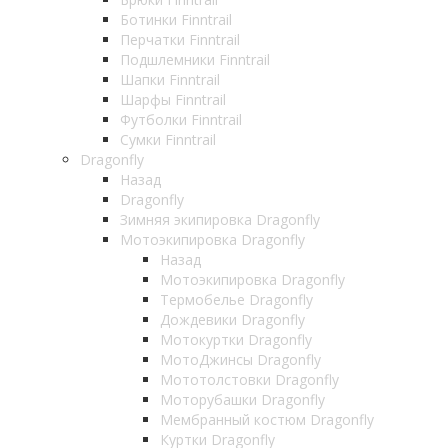
Ботинки Finntrail
Перчатки Finntrail
Подшлемники Finntrail
Шапки Finntrail
Шарфы Finntrail
Футболки Finntrail
Сумки Finntrail
Dragonfly
Назад
Dragonfly
Зимняя экипировка Dragonfly
Мотоэкипировка Dragonfly
Назад
Мотоэкипировка Dragonfly
Термобелье Dragonfly
Дождевики Dragonfly
Мотокуртки Dragonfly
МотоДжинсы Dragonfly
Мототолстовки Dragonfly
Моторубашки Dragonfly
Мембранный костюм Dragonfly
Куртки Dragonfly