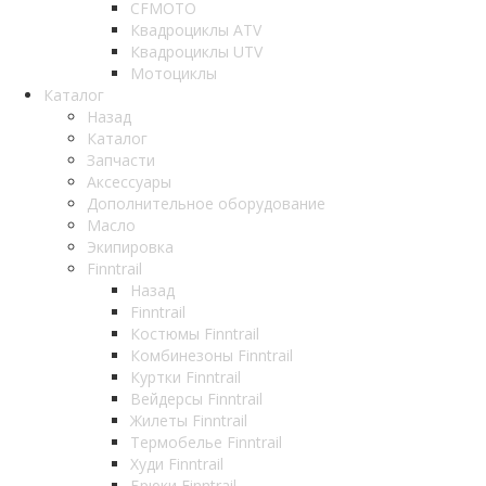
CFMOTO
Квадроциклы ATV
Квадроциклы UTV
Мотоциклы
Каталог
Назад
Каталог
Запчасти
Аксессуары
Дополнительное оборудование
Масло
Экипировка
Finntrail
Назад
Finntrail
Костюмы Finntrail
Комбинезоны Finntrail
Куртки Finntrail
Вейдерсы Finntrail
Жилеты Finntrail
Термобелье Finntrail
Худи Finntrail
Брюки Finntrail