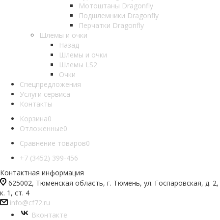
Мотоштаны Dragonfly
Подшлемники Dragonfly
Перчатки Dragonfly
Шлемы и очки
Назад
Шлемы и очки
Шлемы LS2
Очки
Спецпредложения
Услуги сервиса
Контакты
Корзина
0
Отложенные
0
Сравнение товаров
0
+7 (3452) 399-456
Контактная информация
625002, Тюменская область, г. Тюмень, ул. Госпаровская, д. 2,
к. 1, ст. 4
info@cf72.ru
Вконтакте