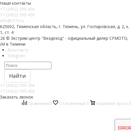
Наши контакты
+7 (3452) 399-456
+7 (3452) 399-456
info@cf72.ru
625002, Тюменская область, г. Тюмень, ул. Госпаровская, д. 2, к.
1, ст. 4
026 © Экстрим центр "Вездеход" - официальный дилер CFMOTO,
SM в Тюмени
Вконтакте
Telegram
Найти
+7 (3452) 399-456
+7 (3452) 399-456
Заказать звонок
Сравнение
0
Отложенные
0
Корзина
0
пуста
0