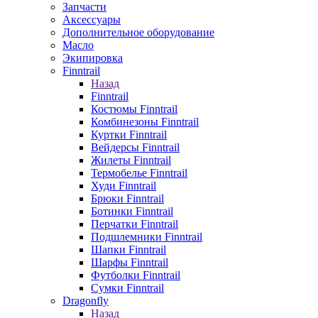
Запчасти
Аксессуары
Дополнительное оборудование
Масло
Экипировка
Finntrail
Назад
Finntrail
Костюмы Finntrail
Комбинезоны Finntrail
Куртки Finntrail
Вейдерсы Finntrail
Жилеты Finntrail
Термобелье Finntrail
Худи Finntrail
Брюки Finntrail
Ботинки Finntrail
Перчатки Finntrail
Подшлемники Finntrail
Шапки Finntrail
Шарфы Finntrail
Футболки Finntrail
Сумки Finntrail
Dragonfly
Назад