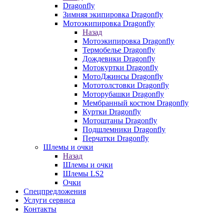
Dragonfly
Зимняя экипировка Dragonfly
Мотоэкипировка Dragonfly
Назад
Мотоэкипировка Dragonfly
Термобелье Dragonfly
Дождевики Dragonfly
Мотокуртки Dragonfly
МотоДжинсы Dragonfly
Мототолстовки Dragonfly
Моторубашки Dragonfly
Мембранный костюм Dragonfly
Куртки Dragonfly
Мотоштаны Dragonfly
Подшлемники Dragonfly
Перчатки Dragonfly
Шлемы и очки
Назад
Шлемы и очки
Шлемы LS2
Очки
Спецпредложения
Услуги сервиса
Контакты