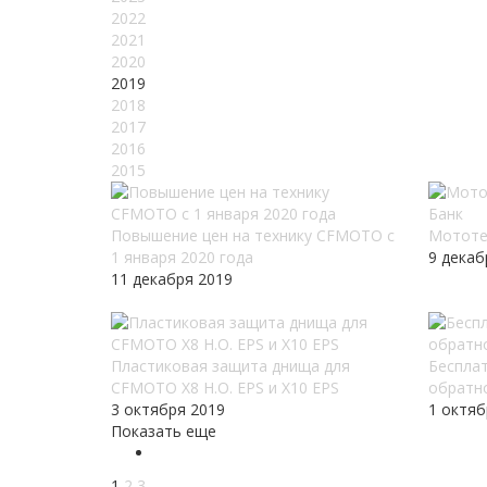
2022
2021
2020
2019
2018
2017
2016
2015
Повышение цен на технику CFMOTO c
Мототе
1 января 2020 года
9 декаб
11 декабря 2019
Пластиковая защита днища для
Бесплат
CFMOTO X8 H.O. EPS и X10 EPS
обратн
3 октября 2019
1 октяб
Показать еще
1
2
3