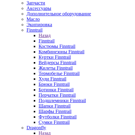
Запчасти
Аксессуары
Дополнительное оборудование
Масло
Экипировка
Finntrail
Назад
Finntrail
Костюмы Finntrail
Комбинезоны Finntrail
Куртки Finntrail
Вейдерсы Finntrail
Жилеты Finntrail
Термобелье Finntrail
Худи Finntrail
Брюки Finntrail
Ботинки Finntrail
Перчатки Finntrail
Подшлемники Finntrail
Шапки Finntrail
Шарфы Finntrail
Футболки Finntrail
Сумки Finntrail
Dragonfly
Назад