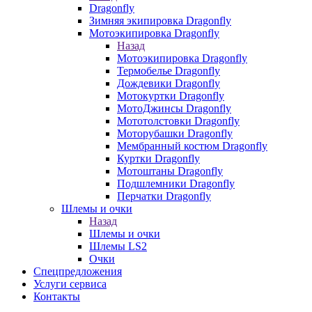
Dragonfly
Зимняя экипировка Dragonfly
Мотоэкипировка Dragonfly
Назад
Мотоэкипировка Dragonfly
Термобелье Dragonfly
Дождевики Dragonfly
Мотокуртки Dragonfly
МотоДжинсы Dragonfly
Мототолстовки Dragonfly
Моторубашки Dragonfly
Мембранный костюм Dragonfly
Куртки Dragonfly
Мотоштаны Dragonfly
Подшлемники Dragonfly
Перчатки Dragonfly
Шлемы и очки
Назад
Шлемы и очки
Шлемы LS2
Очки
Спецпредложения
Услуги сервиса
Контакты