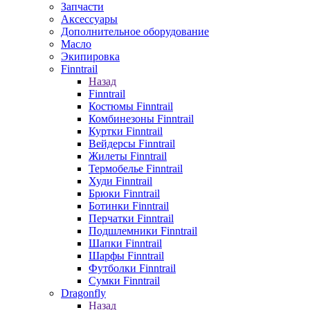
Запчасти
Аксессуары
Дополнительное оборудование
Масло
Экипировка
Finntrail
Назад
Finntrail
Костюмы Finntrail
Комбинезоны Finntrail
Куртки Finntrail
Вейдерсы Finntrail
Жилеты Finntrail
Термобелье Finntrail
Худи Finntrail
Брюки Finntrail
Ботинки Finntrail
Перчатки Finntrail
Подшлемники Finntrail
Шапки Finntrail
Шарфы Finntrail
Футболки Finntrail
Сумки Finntrail
Dragonfly
Назад