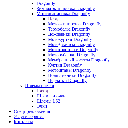
Dragonfly
Зимняя экипировка Dragonfly
Мотоэкипировка Dragonfly
Назад
Мотоэкипировка Dragonfly
Термобелье Dragonfly
Дождевики Dragonfly
Мотокуртки Dragonfly
МотоДжинсы Dragonfly
Мототолстовки Dragonfly
Моторубашки Dragonfly
Мембранный костюм Dragonfly
Куртки Dragonfly
Мотоштаны Dragonfly
Подшлемники Dragonfly
Перчатки Dragonfly
Шлемы и очки
Назад
Шлемы и очки
Шлемы LS2
Очки
Спецпредложения
Услуги сервиса
Контакты