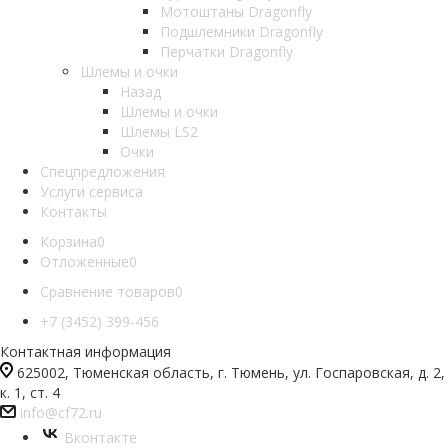
Мотоштаны Dragonfly
Подшлемники Dragonfly
Перчатки Dragonfly
Шлемы и очки
Назад
Шлемы и очки
Шлемы LS2
Очки
Спецпредложения
Услуги сервиса
Контакты
Корзина
0
Отложенные
0
Сравнение товаров
0
+7 (3452) 399-456
Контактная информация
625002, Тюменская область, г. Тюмень, ул. Госпаровская, д. 2,
к. 1, ст. 4
info@cf72.ru
Вконтакте