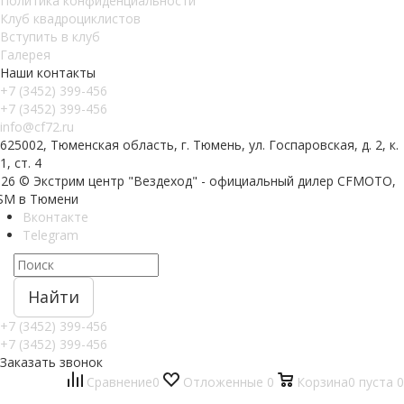
Политика конфиденциальности
Клуб квадроциклистов
Вступить в клуб
Галерея
Наши контакты
+7 (3452) 399-456
+7 (3452) 399-456
info@cf72.ru
625002, Тюменская область, г. Тюмень, ул. Госпаровская, д. 2, к.
1, ст. 4
026 © Экстрим центр "Вездеход" - официальный дилер CFMOTO,
SM в Тюмени
Вконтакте
Telegram
Найти
+7 (3452) 399-456
+7 (3452) 399-456
Заказать звонок
Сравнение
0
Отложенные
0
Корзина
0
пуста
0