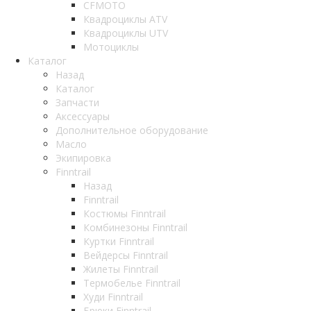
CFMOTO
Квадроциклы ATV
Квадроциклы UTV
Мотоциклы
Каталог
Назад
Каталог
Запчасти
Аксессуары
Дополнительное оборудование
Масло
Экипировка
Finntrail
Назад
Finntrail
Костюмы Finntrail
Комбинезоны Finntrail
Куртки Finntrail
Вейдерсы Finntrail
Жилеты Finntrail
Термобелье Finntrail
Худи Finntrail
Брюки Finntrail