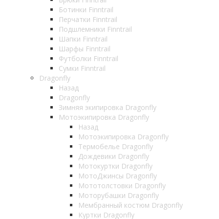
Ботинки Finntrail
Перчатки Finntrail
Подшлемники Finntrail
Шапки Finntrail
Шарфы Finntrail
Футболки Finntrail
Сумки Finntrail
Dragonfly
Назад
Dragonfly
Зимняя экипировка Dragonfly
Мотоэкипировка Dragonfly
Назад
Мотоэкипировка Dragonfly
Термобелье Dragonfly
Дождевики Dragonfly
Мотокуртки Dragonfly
МотоДжинсы Dragonfly
Мототолстовки Dragonfly
Моторубашки Dragonfly
Мембранный костюм Dragonfly
Куртки Dragonfly