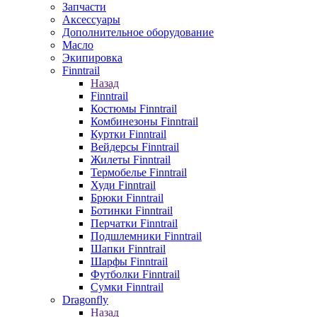
Запчасти
Аксессуары
Дополнительное оборудование
Масло
Экипировка
Finntrail
Назад
Finntrail
Костюмы Finntrail
Комбинезоны Finntrail
Куртки Finntrail
Вейдерсы Finntrail
Жилеты Finntrail
Термобелье Finntrail
Худи Finntrail
Брюки Finntrail
Ботинки Finntrail
Перчатки Finntrail
Подшлемники Finntrail
Шапки Finntrail
Шарфы Finntrail
Футболки Finntrail
Сумки Finntrail
Dragonfly
Назад