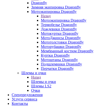
Dragonfly
Зимняя экипировка Dragonfly
Мотоэкипировка Dragonfly
Назад
Мотоэкипировка Dragonfly
Термобелье Dragonfly
Дождевики Dragonfly
Мотокуртки Dragonfly
МотоДжинсы Dragonfly
Мототолстовки Dragonfly
Моторубашки Dragonfly
Мембранный костюм Dragonfly
Куртки Dragonfly
Мотоштаны Dragonfly
Подшлемники Dragonfly
Перчатки Dragonfly
Шлемы и очки
Назад
Шлемы и очки
Шлемы LS2
Очки
Спецпредложения
Услуги сервиса
Контакты