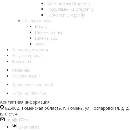
Мотоштаны Dragonfly
Подшлемники Dragonfly
Перчатки Dragonfly
Шлемы и очки
Назад
Шлемы и очки
Шлемы LS2
Очки
Спецпредложения
Услуги сервиса
Контакты
Корзина
0
Отложенные
0
Сравнение товаров
0
+7 (3452) 399-456
Контактная информация
625002, Тюменская область, г. Тюмень, ул. Госпаровская, д. 2,
к. 1, ст. 4
info@cf72.ru
Вконтакте