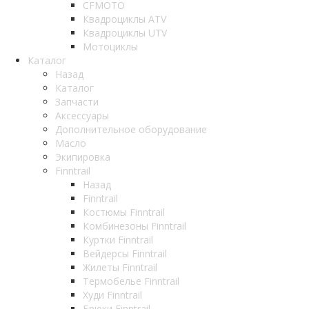
CFMOTO
Квадроциклы ATV
Квадроциклы UTV
Мотоциклы
Каталог
Назад
Каталог
Запчасти
Аксессуары
Дополнительное оборудование
Масло
Экипировка
Finntrail
Назад
Finntrail
Костюмы Finntrail
Комбинезоны Finntrail
Куртки Finntrail
Вейдерсы Finntrail
Жилеты Finntrail
Термобелье Finntrail
Худи Finntrail
Брюки Finntrail