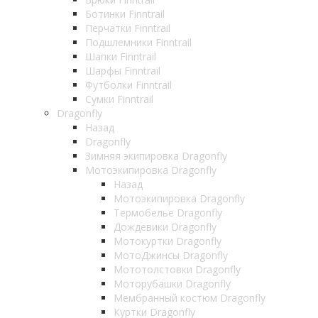
Ботинки Finntrail
Перчатки Finntrail
Подшлемники Finntrail
Шапки Finntrail
Шарфы Finntrail
Футболки Finntrail
Сумки Finntrail
Dragonfly
Назад
Dragonfly
Зимняя экипировка Dragonfly
Мотоэкипировка Dragonfly
Назад
Мотоэкипировка Dragonfly
Термобелье Dragonfly
Дождевики Dragonfly
Мотокуртки Dragonfly
МотоДжинсы Dragonfly
Мототолстовки Dragonfly
Моторубашки Dragonfly
Мембранный костюм Dragonfly
Куртки Dragonfly