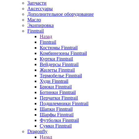
Запчасти
Аксессуары
Дополнительное оборудование
Масло
Экипировка
Finntrail
Назад
Finntrail
Костюмы Finntrail
Комбинезоны Finntrail
Куртки Finntrail
Вейдерсы Finntrail
Жилеты Finntrail
Термобелье Finntrail
Худи Finntrail
Брюки Finntrail
Ботинки Finntrail
Перчатки Finntrail
Подшлемники Finntrail
Шапки Finntrail
Шарфы Finntrail
Футболки Finntrail
Сумки Finntrail
Dragonfly
Назад