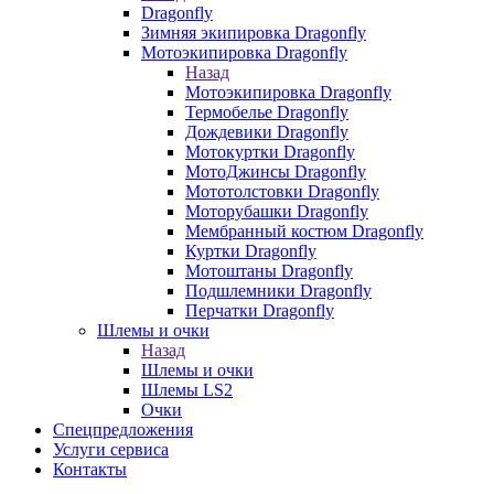
Dragonfly
Зимняя экипировка Dragonfly
Мотоэкипировка Dragonfly
Назад
Мотоэкипировка Dragonfly
Термобелье Dragonfly
Дождевики Dragonfly
Мотокуртки Dragonfly
МотоДжинсы Dragonfly
Мототолстовки Dragonfly
Моторубашки Dragonfly
Мембранный костюм Dragonfly
Куртки Dragonfly
Мотоштаны Dragonfly
Подшлемники Dragonfly
Перчатки Dragonfly
Шлемы и очки
Назад
Шлемы и очки
Шлемы LS2
Очки
Спецпредложения
Услуги сервиса
Контакты