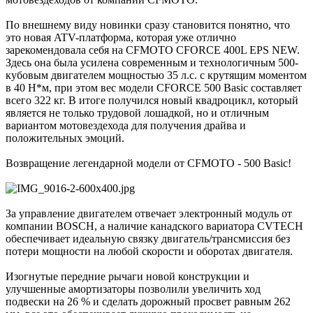
По внешнему виду новинки сразу становится понятно, что
это новая ATV-платформа, которая уже отлично
зарекомендовала себя на CFMOTO CFORCE 400L EPS NEW.
Здесь она была усилена современным и технологичным 500-
кубовым двигателем мощностью 35 л.с. с крутящим моментом
в 40 Н*м, при этом вес модели CFORCE 500 Basic составляет
всего 322 кг. В итоге получился новый квадроцикл, который
является не только трудовой лошадкой, но и отличным
вариантом мотовездехода для получения драйва и
положительных эмоций.
Возвращение легендарной модели от CFMOTO - 500 Basic!
За управление двигателем отвечает электронный модуль от
компании BOSCH, а наличие канадского вариатора CVTECH
обеспечивает идеальную связку двигатель/трансмиссия без
потери мощности на любой скорости и оборотах двигателя.
Изогнутые передние рычаги новой конструкции и
улучшенные амортизаторы позволили увеличить ход
подвески на 26 % и сделать дорожный просвет равным 262