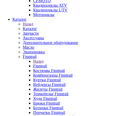
CFMOTO
Квадроциклы ATV
Квадроциклы UTV
Мотоциклы
Каталог
Назад
Каталог
Запчасти
Аксессуары
Дополнительное оборудование
Масло
Экипировка
Finntrail
Назад
Finntrail
Костюмы Finntrail
Комбинезоны Finntrail
Куртки Finntrail
Вейдерсы Finntrail
Жилеты Finntrail
Термобелье Finntrail
Худи Finntrail
Брюки Finntrail
Ботинки Finntrail
Перчатки Finntrail