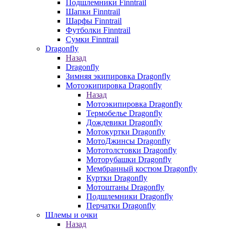
Подшлемники Finntrail
Шапки Finntrail
Шарфы Finntrail
Футболки Finntrail
Сумки Finntrail
Dragonfly
Назад
Dragonfly
Зимняя экипировка Dragonfly
Мотоэкипировка Dragonfly
Назад
Мотоэкипировка Dragonfly
Термобелье Dragonfly
Дождевики Dragonfly
Мотокуртки Dragonfly
МотоДжинсы Dragonfly
Мототолстовки Dragonfly
Моторубашки Dragonfly
Мембранный костюм Dragonfly
Куртки Dragonfly
Мотоштаны Dragonfly
Подшлемники Dragonfly
Перчатки Dragonfly
Шлемы и очки
Назад