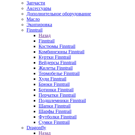
Запчасти
Аксессуары
Дополнительное оборудование
Масло
Экипировка
Finntrail
Назад
Finntrail
Костюмы Finntrail
Комбинезоны Finntrail
Куртки Finntrail
Вейдерсы Finntrail
Жилеты Finntrail
Термобелье Finntrail
Худи Finntrail
Брюки Finntrail
Ботинки Finntrail
Перчатки Finntrail
Подшлемники Finntrail
Шапки Finntrail
Шарфы Finntrail
Футболки Finntrail
Сумки Finntrail
Dragonfly
Назад