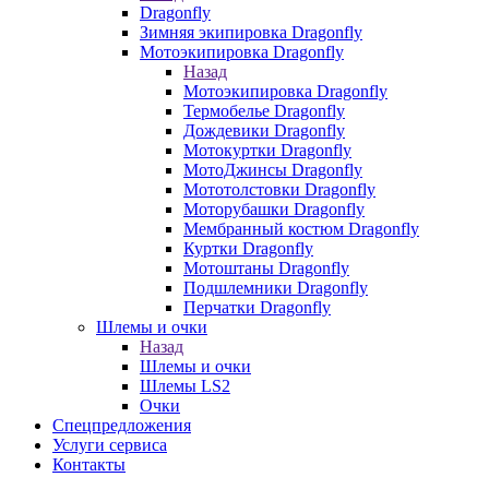
Dragonfly
Зимняя экипировка Dragonfly
Мотоэкипировка Dragonfly
Назад
Мотоэкипировка Dragonfly
Термобелье Dragonfly
Дождевики Dragonfly
Мотокуртки Dragonfly
МотоДжинсы Dragonfly
Мототолстовки Dragonfly
Моторубашки Dragonfly
Мембранный костюм Dragonfly
Куртки Dragonfly
Мотоштаны Dragonfly
Подшлемники Dragonfly
Перчатки Dragonfly
Шлемы и очки
Назад
Шлемы и очки
Шлемы LS2
Очки
Спецпредложения
Услуги сервиса
Контакты