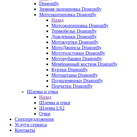
Dragonfly
Зимняя экипировка Dragonfly
Мотоэкипировка Dragonfly
Назад
Мотоэкипировка Dragonfly
Термобелье Dragonfly
Дождевики Dragonfly
Мотокуртки Dragonfly
МотоДжинсы Dragonfly
Мототолстовки Dragonfly
Моторубашки Dragonfly
Мембранный костюм Dragonfly
Куртки Dragonfly
Мотоштаны Dragonfly
Подшлемники Dragonfly
Перчатки Dragonfly
Шлемы и очки
Назад
Шлемы и очки
Шлемы LS2
Очки
Спецпредложения
Услуги сервиса
Контакты