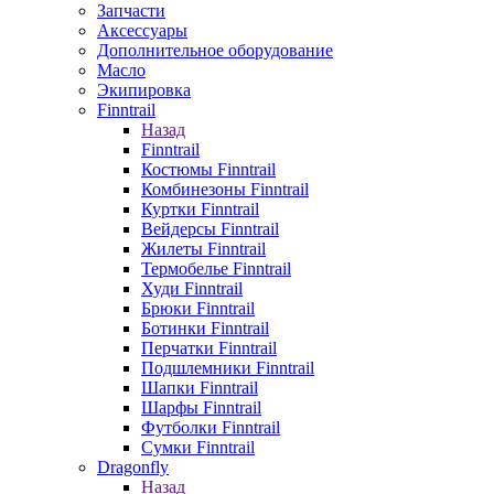
Запчасти
Аксессуары
Дополнительное оборудование
Масло
Экипировка
Finntrail
Назад
Finntrail
Костюмы Finntrail
Комбинезоны Finntrail
Куртки Finntrail
Вейдерсы Finntrail
Жилеты Finntrail
Термобелье Finntrail
Худи Finntrail
Брюки Finntrail
Ботинки Finntrail
Перчатки Finntrail
Подшлемники Finntrail
Шапки Finntrail
Шарфы Finntrail
Футболки Finntrail
Сумки Finntrail
Dragonfly
Назад