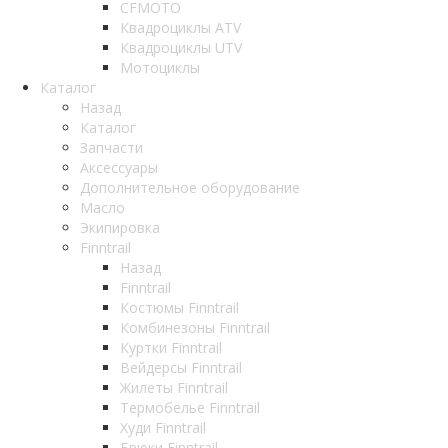
CFMOTO
Квадроциклы ATV
Квадроциклы UTV
Мотоциклы
Каталог
Назад
Каталог
Запчасти
Аксессуары
Дополнительное оборудование
Масло
Экипировка
Finntrail
Назад
Finntrail
Костюмы Finntrail
Комбинезоны Finntrail
Куртки Finntrail
Вейдерсы Finntrail
Жилеты Finntrail
Термобелье Finntrail
Худи Finntrail
Брюки Finntrail