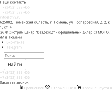
Наши контакты
+7 (3452) 399-456
+7 (3452) 399-456
info@cf72.ru
625002, Тюменская область, г. Тюмень, ул. Госпаровская, д. 2, к.
1, ст. 4
026 © Экстрим центр "Вездеход" - официальный дилер CFMOTO,
SM в Тюмени
Вконтакте
Telegram
Найти
+7 (3452) 399-456
+7 (3452) 399-456
Заказать звонок
Сравнение
0
Отложенные
0
Корзина
0
пуста
0