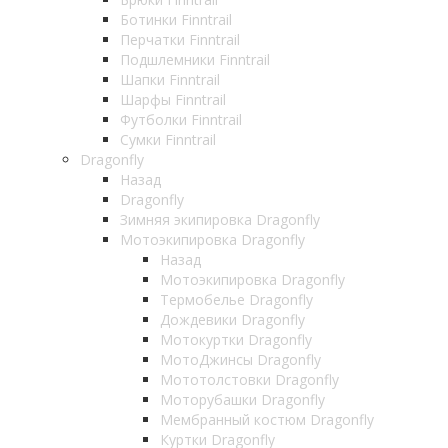
Ботинки Finntrail
Перчатки Finntrail
Подшлемники Finntrail
Шапки Finntrail
Шарфы Finntrail
Футболки Finntrail
Сумки Finntrail
Dragonfly
Назад
Dragonfly
Зимняя экипировка Dragonfly
Мотоэкипировка Dragonfly
Назад
Мотоэкипировка Dragonfly
Термобелье Dragonfly
Дождевики Dragonfly
Мотокуртки Dragonfly
МотоДжинсы Dragonfly
Мототолстовки Dragonfly
Моторубашки Dragonfly
Мембранный костюм Dragonfly
Куртки Dragonfly