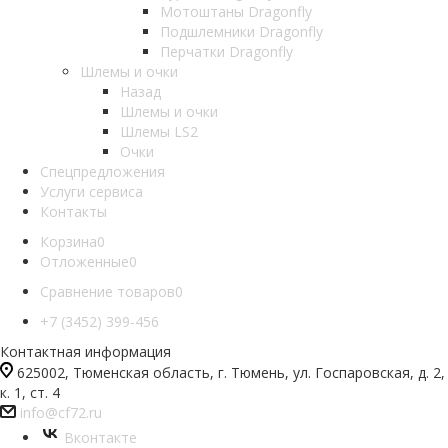
Мотоштаны Dragonfly
Подшлемники Dragonfly
Перчатки Dragonfly
Шлемы и очки
Назад
Шлемы и очки
Шлемы LS2
Очки
Спецпредложения
Услуги сервиса
Контакты
Корзина
0
Отложенные
0
Сравнение товаров
0
+7 (3452) 399-456
Контактная информация
625002, Тюменская область, г. Тюмень, ул. Госпаровская, д. 2,
к. 1, ст. 4
info@cf72.ru
Вконтакте