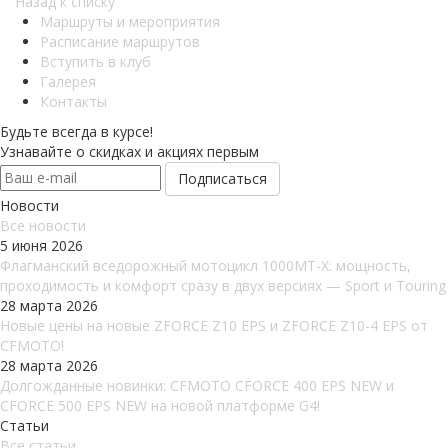
Назад к списку
Маршруты и мероприятия
Расписание маршрутов
Вступить в клуб
Галерея
Контакты
Будьте всегда в курсе!
Узнавайте о скидках и акциях первым
Новости
Все новости
5 июня 2026
Флагманский вседорожный мотоцикл 1000MT-X: мощность,
проходимость и комфорт сразу в двух версиях — Sport и Touring
28 марта 2026
Новые цены на новые ZFORCE Z10 EPS и ZFORCE Z10-4 EPS от
CFMOTO!
28 марта 2026
Долгожданные новинки: CFMOTO CFORCE 400 EPS NEW и
CFORCE 500 EPS NEW на новой платформе G4!
Статьи
Все статьи