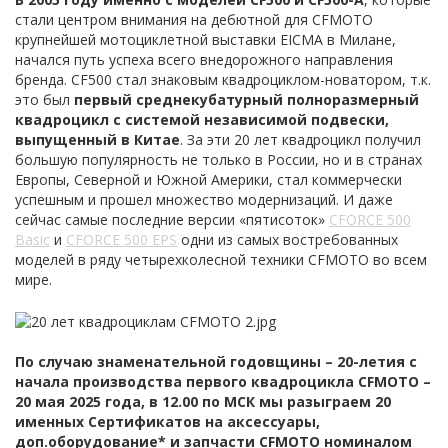
стали центром внимания на дебютной для CFMOTO
крупнейшей мотоциклетной выставки EICMA в Милане,
начался путь успеха всего внедорожного направления
бренда. CF500 стал знаковым квадроциклом-новатором, т.к.
это был
первый среднекубатурный полноразмерный
квадроцикл с системой независимой подвески,
выпущенный в Китае
. За эти 20 лет квадроцикл получил
большую популярность не только в России, но и в странах
Европы, Северной и Южной Америки, стал коммерчески
успешным и прошел множество модернизаций. И даже
сейчас самые последние версии «пятисоток»
CFORCE 500
Basic
и
CFORCE 500 EPS
одни из самых востребованных
моделей в ряду четырехколесной техники CFMOTO во всем
мире.
По случаю знаменательной годовщины – 20-летия с
начала производства первого квадроцикла CFMOTO –
20 мая 2025 года, в 12.00 по МСК мы разыграем 20
именных Сертификатов на аксессуары,
доп.оборудование* и запчасти CFMOTO номиналом