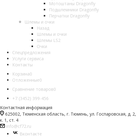
Мотоштаны Dragonfly
Подшлемники Dragonfly
Перчатки Dragonfly
Шлемы и очки
Назад
Шлемы и очки
Шлемы LS2
Очки
Спецпредложения
Услуги сервиса
Контакты
Корзина
0
Отложенные
0
Сравнение товаров
0
+7 (3452) 399-456
Контактная информация
625002, Тюменская область, г. Тюмень, ул. Госпаровская, д. 2,
к. 1, ст. 4
info@cf72.ru
Вконтакте