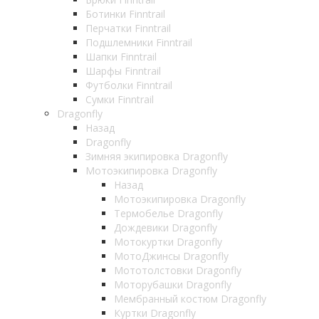
Ботинки Finntrail
Перчатки Finntrail
Подшлемники Finntrail
Шапки Finntrail
Шарфы Finntrail
Футболки Finntrail
Сумки Finntrail
Dragonfly
Назад
Dragonfly
Зимняя экипировка Dragonfly
Мотоэкипировка Dragonfly
Назад
Мотоэкипировка Dragonfly
Термобелье Dragonfly
Дождевики Dragonfly
Мотокуртки Dragonfly
МотоДжинсы Dragonfly
Мототолстовки Dragonfly
Моторубашки Dragonfly
Мембранный костюм Dragonfly
Куртки Dragonfly