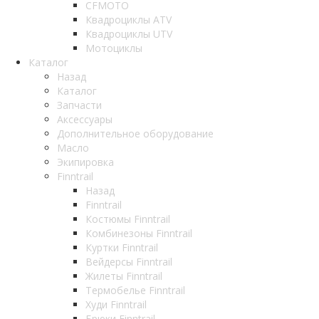
CFMOTO
Квадроциклы ATV
Квадроциклы UTV
Мотоциклы
Каталог
Назад
Каталог
Запчасти
Аксессуары
Дополнительное оборудование
Масло
Экипировка
Finntrail
Назад
Finntrail
Костюмы Finntrail
Комбинезоны Finntrail
Куртки Finntrail
Вейдерсы Finntrail
Жилеты Finntrail
Термобелье Finntrail
Худи Finntrail
Брюки Finntrail