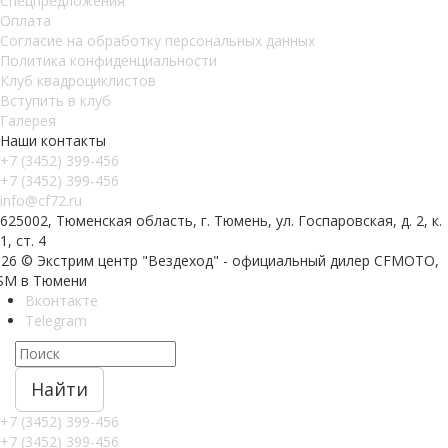
Спецпредложения
Оплата
Согласие на обработку персональных данных
Политика конфиденциальности
Клуб квадроциклистов
Вступить в клуб
Галерея
Наши контакты
+7 (3452) 399-456
+7 (3452) 399-456
info@cf72.ru
625002, Тюменская область, г. Тюмень, ул. Госпаровская, д. 2, к.
1, ст. 4
026 © Экстрим центр "Вездеход" - официальный дилер CFMOTO,
SM в Тюмени
Вконтакте
Telegram
Найти
+7 (3452) 399-456
+7 (3452) 399-456