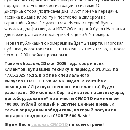
порядке поступивших регистраций в системе 1С
Дистрибьютора (подписаны ДКП и Акт приема-передачи,
техника выдана Клиенту и поставлена Дилером на
гарантийный учет) с указанием Имени и первой буквы
Фамилии для физ.лиц или ИП/ООО и первой буквы Названия
для юр.лиц, а также последних 4-х цифр VIN-номера.
Первая публикация с номерами выйдет 24 марта. Итоговая
публикация состоится в 11.00 по МСК 20.05.2025 года, после
чего в 12.00 пройдет розыгрыш.
Таким образом, 20 мая 2025 года среди всех
Клиентов, купивших технику в период с 01.01.25 по
17.05.2025 года, в эфире специального
выпуска CFMOTO Live на VK Видео и Youtube с
помощью ИИ (искусственного интеллекта) будут
разыграны 20 именных Сертификатов на аксессуары,
доп.оборудование* и запчасти CFMOTO номиналом
100 000 рублей каждый и другие ценные призы, а
также определен победитель, который получит в
подарок квадроцикл CFORCE 500 Basic!
Ждем Вас в
салонах CFMOTO
по всей стране!