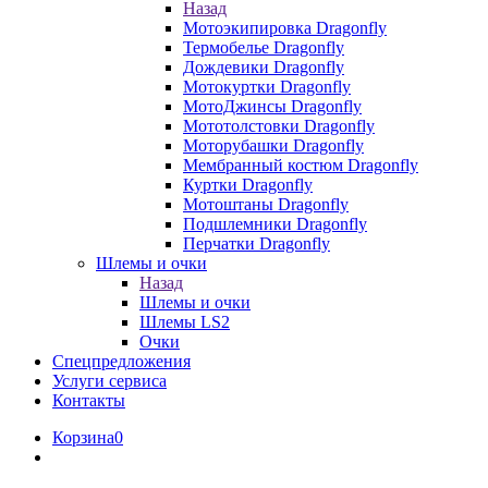
Назад
Мотоэкипировка Dragonfly
Термобелье Dragonfly
Дождевики Dragonfly
Мотокуртки Dragonfly
МотоДжинсы Dragonfly
Мототолстовки Dragonfly
Моторубашки Dragonfly
Мембранный костюм Dragonfly
Куртки Dragonfly
Мотоштаны Dragonfly
Подшлемники Dragonfly
Перчатки Dragonfly
Шлемы и очки
Назад
Шлемы и очки
Шлемы LS2
Очки
Спецпредложения
Услуги сервиса
Контакты
Корзина
0