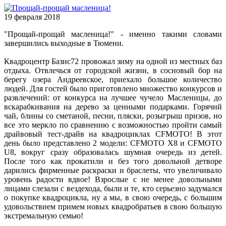
19 февраля 2018
"Прощай-прощай масленица!" - именно такими словами
завершились выходные в Тюмени.
Квадроцентр Базис72 провожал зиму на одной из местных баз
отдыха. Отвлечься от городской жизни, в сосновый бор на
берегу озера Андреевское, приехало большое количество
людей. Для гостей было приготовлено множество конкурсов и
развлечений: от конкурса на лучшее чучело Масленицы, до
вскарабкивания на дерево за ценными подарками. Горячий
чай, блины со сметаной, песни, пляски, розыгрыш призов, но
все это меркло по сравнению с возможностью пройти самый
драйвовый тест-драйв на квадроциклах CFMOTO! В этот
день было представлено 2 модели: CFMOTO X8 и CFMOTO
U8, вокруг сразу образовалась шумная очередь из детей.
После того как прокатили и без того довольной детворе
дарились фирменные раскраски и браслеты, что увеличивало
уровень радости вдвое! Взрослые с не менее довольными
лицами слезали с вездехода, были и те, кто серьезно задумался
о покупке квадроцикла, ну а мы, в свою очередь, с большим
удовольствием примем новых квадробратьев в свою большую
экстремальную семью!