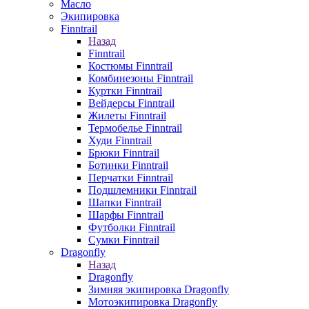
Масло
Экипировка
Finntrail
Назад
Finntrail
Костюмы Finntrail
Комбинезоны Finntrail
Куртки Finntrail
Вейдерсы Finntrail
Жилеты Finntrail
Термобелье Finntrail
Худи Finntrail
Брюки Finntrail
Ботинки Finntrail
Перчатки Finntrail
Подшлемники Finntrail
Шапки Finntrail
Шарфы Finntrail
Футболки Finntrail
Сумки Finntrail
Dragonfly
Назад
Dragonfly
Зимняя экипировка Dragonfly
Мотоэкипировка Dragonfly