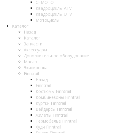
CFMOTO
Квадроциклы ATV
Квадроциклы UTV
Мотоциклы
Каталог
Назад
Каталог
Запчасти
Аксессуары
Дополнительное оборудование
Масло
Экипировка
Finntrail
Назад
Finntrail
Костюмы Finntrail
Комбинезоны Finntrail
Куртки Finntrail
Вейдерсы Finntrail
Жилеты Finntrail
Термобелье Finntrail
Худи Finntrail
Брюки Finntrail