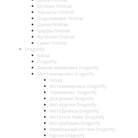
Ботинки Finntrail
Перчатки Finntrail
Подшлемники Finntrail
Шапки Finntrail
Шарфы Finntrail
Футболки Finntrail
Сумки Finntrail
Dragonfly
Назад
Dragonfly
Зимняя экипировка Dragonfly
Мотоэкипировка Dragonfly
Назад
Мотоэкипировка Dragonfly
Термобелье Dragonfly
Дождевики Dragonfly
Мотокуртки Dragonfly
МотоДжинсы Dragonfly
Мототолстовки Dragonfly
Моторубашки Dragonfly
Мембранный костюм Dragonfly
Куртки Dragonfly