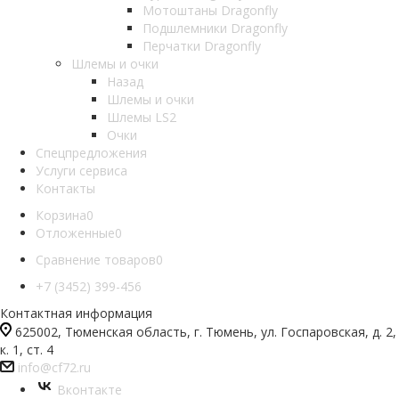
Мотоштаны Dragonfly
Подшлемники Dragonfly
Перчатки Dragonfly
Шлемы и очки
Назад
Шлемы и очки
Шлемы LS2
Очки
Спецпредложения
Услуги сервиса
Контакты
Корзина
0
Отложенные
0
Сравнение товаров
0
+7 (3452) 399-456
Контактная информация
625002, Тюменская область, г. Тюмень, ул. Госпаровская, д. 2,
к. 1, ст. 4
info@cf72.ru
Вконтакте