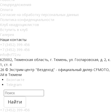
Спецпредложения
Оплата
Согласие на обработку персональных данных
Политика конфиденциальности
Клуб квадроциклистов
Вступить в клуб
Галерея
Наши контакты
+7 (3452) 399-456
+7 (3452) 399-456
info@cf72.ru
625002, Тюменская область, г. Тюмень, ул. Госпаровская, д. 2, к.
1, ст. 4
026 © Экстрим центр "Вездеход" - официальный дилер CFMOTO,
SM в Тюмени
Вконтакте
Telegram
Найти
+7 (3452) 399-456